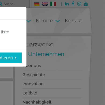
Deutsch
English
Italienisch
(current)
ternehmen
Karriere
Kontakt
 Ihrer
Quarzwerke
Unternehmen
ptieren
Über uns
Geschichte
Innovation
Leitbild
.
Nachhaltigkeit