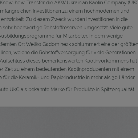
t Know-how-Transfer die AKW Ukrainian Kaolin Company (UKC
umfangreichen Investitionen zu einem hochmodernen und
entwickelt. Zu diesem Zweck wurden Investitionen in die
n sehr hochwertige Rohstoffreserven umgesetzt. Viele gute
 Ausbildungsprogramme für Mitarbeiter. In dem wenige
tfernten Ort Weliko Gadominezk schlummert eine der größte
inen, welche die Rohstoffversorgung für viele Generationen
dem Aufschluss dieses bemerkenswerten Kaolinvorkommens hat
zer Zeit zu einem bedeutenden Kaolinproduzenten mit einem
e für die Keramik- und Papierindustrie in mehr als 30 Länder.
ute UKC als bekannte Marke für Produkte in Spitzenqualität.