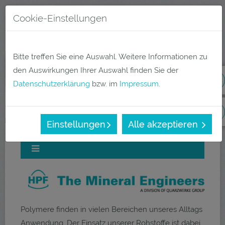
Direkt
Cookie-Einstellungen
zum
Menü
Inhalt
Bitte treffen Sie eine Auswahl. Weitere Informationen zu
den Auswirkungen Ihrer Auswahl finden Sie der
Datenschutzerklärung
bzw. im
Impressum
.
Partner für Polymer-Anwendungen
Einstellungen
Alle akzeptieren
Polymere finden in vielen Bereichen unseres Alltags
Anwendung. Der Einsatz unserer Rohstoffe ist dabei