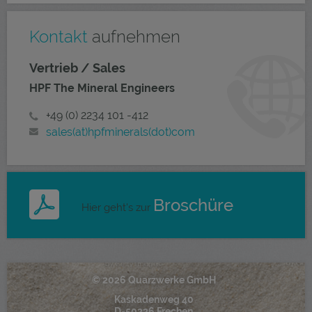
Kontakt
aufnehmen
Vertrieb / Sales
HPF The Mineral Engineers
+49 (0) 2234 101 -412
sales(at)hpfminerals(dot)com
Broschüre
Hier geht's zur
© 2026 Quarzwerke GmbH
Kaskadenweg 40
D-50226 Frechen