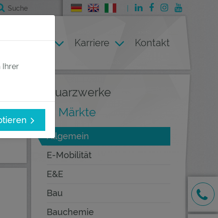
Deutsch
English
Italienisch
ternehmen
Karriere
Kontakt
 Ihrer
Quarzwerke
Märkte
ptieren
Allgemein
E-Mobilität
E&E
Bau
Bauchemie