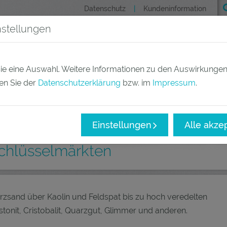
Datenschutz
Kundeninformation
nstellungen
(current)
Produkte
Märkte
Un
 Sie eine Auswahl. Weitere Informationen zu den Auswirkungen
en Sie der
Datenschutzerklärung
bzw. im
Impressum
.
Einstellungen
Alle akze
chlüsselmärkten
arzsand über Kaolin und Feldspat bis zu hoch veredelten
onit, Cristobalit, Quarzgut, Glimmer und anderen.