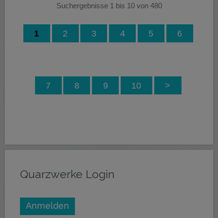
Suchergebnisse 1 bis 10 von 480
1
2
3
4
5
6
7
8
9
10
>
Quarzwerke Login