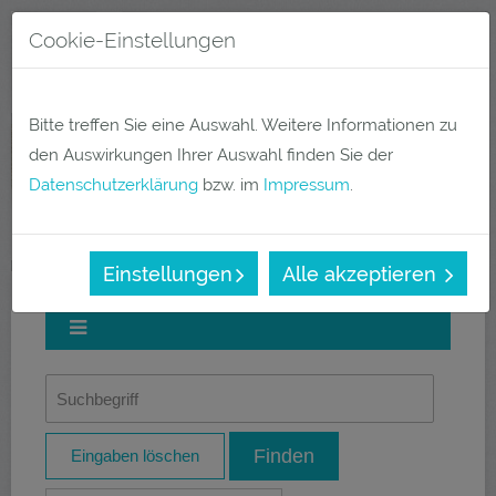
Direkt
Cookie-Einstellungen
zum
Menü
Inhalt
Bitte treffen Sie eine Auswahl. Weitere Informationen zu
den Auswirkungen Ihrer Auswahl finden Sie der
Datenschutzerklärung
bzw. im
Impressum
.
Quarzwerke Gruppe – Sicherheitsdatenblätter
Einstellungen
Alle akzeptieren
Eingaben löschen