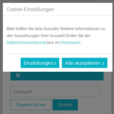
Direkt
Cookie-Einstellungen
zum
Menü
Inhalt
Bitte treffen Sie eine Auswahl. Weitere Informationen zu
den Auswirkungen Ihrer Auswahl finden Sie der
Datenschutzerklärung
bzw. im
Impressum
.
Quarzwerke Gruppe – Sicherheitsdatenblätter
Einstellungen
Alle akzeptieren
Eingaben löschen