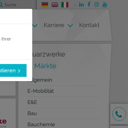
Deutsch
English
Italienisch
ternehmen
Karriere
Kontakt
 Ihrer
Quarzwerke
Märkte
ptieren
Allgemein
E-Mobilität
E&E
Bau
Bauchemie