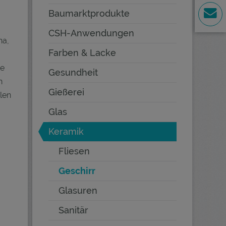
Baumarktprodukte
CSH-Anwendungen
na,
Farben & Lacke
te
Gesundheit
n
Gießerei
len
Glas
Keramik
Fliesen
Geschirr
Glasuren
Sanitär