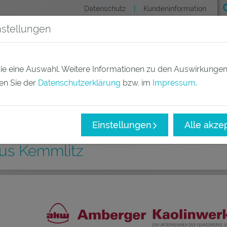
Datenschutz
Kundeninformation
nstellungen
(current)
Produkte
Märkte
Un
 Sie eine Auswahl. Weitere Informationen zu den Auswirkungen
en Sie der
Datenschutzerklärung
bzw. im
Impressum
.
Einstellungen
Alle akze
aus Kemmlitz