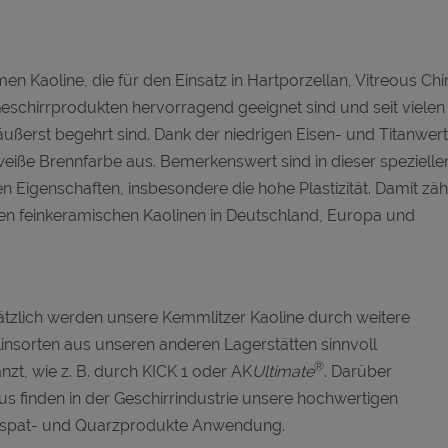
Kaoline, die für den Einsatz in Hartporzellan, Vitreous Chi
eschirrprodukten hervorragend geeignet sind und seit vielen
äußerst begehrt sind. Dank der niedrigen Eisen- und Titanwer
weiße Brennfarbe aus. Bemerkenswert sind in dieser spezielle
Eigenschaften, insbesondere die hohe Plastizität. Damit zäh
en feinkeramischen Kaolinen in Deutschland, Europa und
tzlich werden unsere Kemmlitzer Kaoline durch weitere
insorten aus unseren anderen Lagerstätten sinnvoll
®
nzt, wie z. B. durch KICK 1 oder AK
Ultimate
. Darüber
us finden in der Geschirrindustrie unsere hochwertigen
dspat- und Quarzprodukte Anwendung.